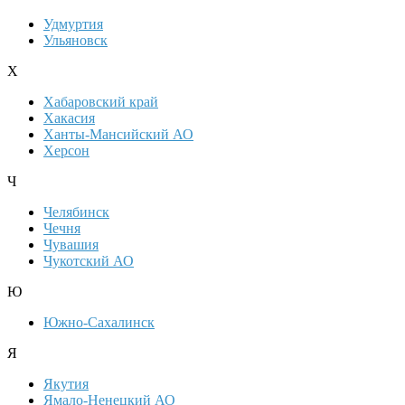
Удмуртия
Ульяновск
Х
Хабаровский край
Хакасия
Ханты-Мансийский АО
Херсон
Ч
Челябинск
Чечня
Чувашия
Чукотский АО
Ю
Южно-Сахалинск
Я
Якутия
Ямало-Ненецкий АО