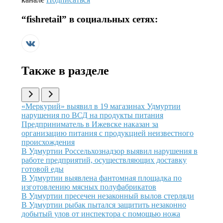
“
fishretail
” в социальных сетях:
Также в разделе
Иллюстрация новости
«Меркурий» выявил в 19 магазинах Удмуртии
нарушения по ВСД на продукты питания
Иллюстрация новости
Предприниматель в Ижевске наказан за
организацию питания с продукцией неизвестного
происхождения
Иллюстрация новости
В Удмуртии Россельхознадзор выявил нарушения в
работе предприятий, осуществляющих доставку
готовой еды
Иллюстрация новости
В Удмуртии выявлена фантомная площадка по
изготовлению мясных полуфабрикатов
Иллюстрация новости
В Удмуртии пресечен незаконный вылов стерляди
Иллюстрация новости
В Удмуртии рыбак пытался защитить незаконно
добытый улов от инспектора с помощью ножа