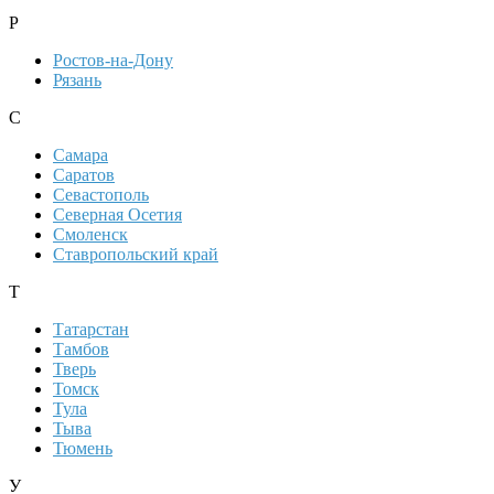
Р
Ростов-на-Дону
Рязань
С
Самара
Саратов
Севастополь
Северная Осетия
Смоленск
Ставропольский край
Т
Татарстан
Тамбов
Тверь
Томск
Тула
Тыва
Тюмень
У