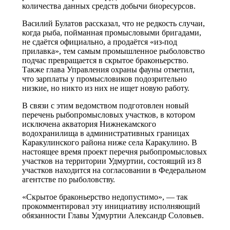
количества данных средств добычи биоресурсов.
Василий Булатов рассказал, что не редкость случаи,
когда рыба, пойманная промысловыми бригадами,
не сдаётся официально, а продаётся «из-под
прилавка», тем самым промышленное рыболовство
подчас превращается в скрытое браконьерство.
Также глава Управления охраны фауны отметил,
что зарплаты у промысловиков подозрительно
низкие, но никто из них не ищет новую работу.
В связи с этим ведомством подготовлен новый
перечень рыбопромысловых участков, в котором
исключена акватория Нижнекамского
водохранилища в административных границах
Каракулинского района ниже села Каракулино. В
настоящее время проект перечня рыбопромысловых
участков на территории Удмуртии, состоящий из 8
участков находится на согласовании в Федеральном
агентстве по рыболовству.
«Скрытое браконьерство недопустимо», — так
прокомментировал эту инициативу исполняющий
обязанности Главы Удмуртии Александр Соловьев.