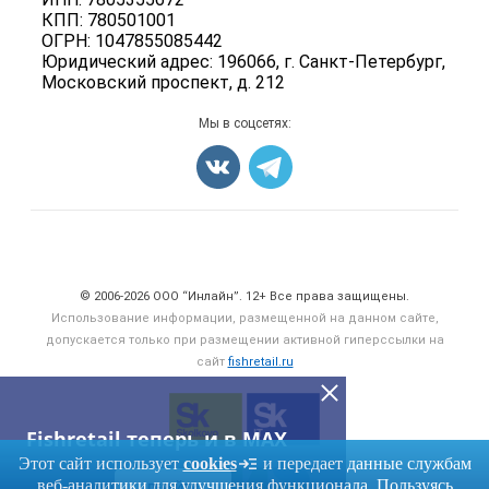
Мониторинг
КПП: 780501001
Рыбопосадочный материал
ОГРН: 1047855085442
Вакансии
Полуфабрикаты
Юридический адрес: 196066, г. Санкт-Петербург,
Блог
Московский проспект, д. 212
Консервы
Добавить объявление
Мы в соцсетях:
Карта объявлений
Счетчики, авторское право, логотипы
© 2006‑2026 ООО “Инлайн”. 12+ Все права защищены.
Использование информации, размещенной на данном сайте,
допускается только при размещении активной гиперссылки на
сайт
fishretail.ru
Fishretail теперь и в MAX
Этот сайт использует
cookies
и передает данные службам
веб-аналитики для улучшения функционала. Пользуясь
ПЕРЕЙТИ