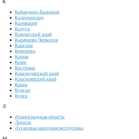
К
Кабардино-Балкария
Калининград
Калмыкия
Калуга
Камчатский край
Карачаево-Черкесия
Карелия
Кемерово
Киров
Коми
Кострома
Краснодарский край
Красноярский край
Крым
Курган
Курск
Л
Ленинградская область
Липецк
Луганская народная республика
М