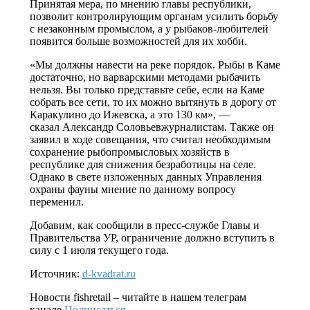
Принятая мера, по мнению главы республики,
позволит контролирующим органам усилить борьбу
с незаконным промыслом, а у рыбаков-любителей
появится больше возможностей для их хобби.
«Мы должны навести на реке порядок. Рыбы в Каме
достаточно, но варварскими методами рыбачить
нельзя. Вы только представьте себе, если на Каме
собрать все сети, то их можно вытянуть в дорогу от
Каракулино до Ижевска, а это 130 км», —
сказал Александр Соловьевжурналистам. Также он
заявил в ходе совещания, что считал необходимым
сохранение рыбопромысловых хозяйств в
республике для снижения безработицы на селе.
Однако в свете изложенных данных Управления
охраны фауны мнение по данному вопросу
переменил.
Добавим, как сообщили в пресс-службе Главы и
Правительства УР, ограничение должно вступить в
силу с 1 июля текущего года.
Источник:
d-kvadrat.ru
Новости
fishretail
– читайте в нашем телеграм
канале
Подписаться