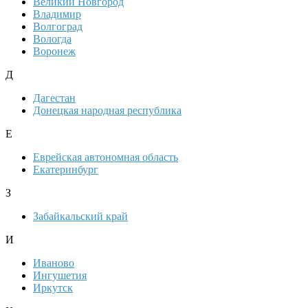
Великий Новгород
Владимир
Волгоград
Вологда
Воронеж
Д
Дагестан
Донецкая народная республика
Е
Еврейская автономная область
Екатеринбург
З
Забайкальский край
И
Иваново
Ингушетия
Иркутск