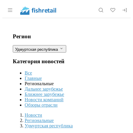
Раздел навигации по сайту fishretail.r
В Удмуртии с 1 июля могут навсегд
Фильтры
Регион
Удмуртская республика
Категория новостей
Все
Главные
Региональные
Дальнее зарубежье
Ближнее зарубежье
Новости компаний
Обзоры отрасли
Новости
Разделы
Новости
Региональные
Удмуртская республика