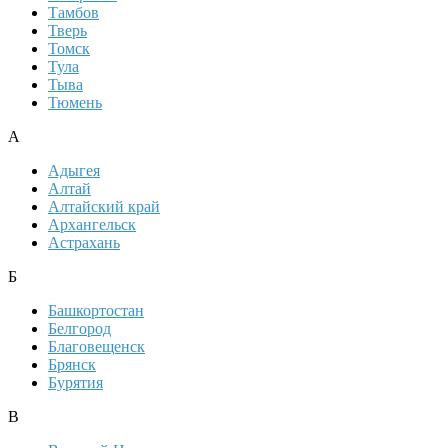
Тамбов
Тверь
Томск
Тула
Тыва
Тюмень
А
Адыгея
Алтай
Алтайский край
Архангельск
Астрахань
Б
Башкортостан
Белгород
Благовещенск
Брянск
Бурятия
В