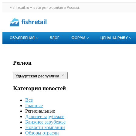
Раздел навигации по сайту fishretail.r
Fishretail.ru – весь
рынок рыбы
в России.
Авторизация и меню пользователя
Навигация по разделам сайта fishretail.ru
ОБЪЯВЛЕНИЯ
БЛОГ
ФОРУМ
ЦЕНЫ НА РЫБУ
Объявления
Все темы
О мониторингах
В Ижевске ищут причину массовой г
Фильтры
Регион
Горячее предложение
Избранные
Актуальные мо
Удмуртская республика
Мои объявления
С моим участием
Динамика цен
Категория новостей
Отзывы
Все
Главные
Региональные
Дальнее зарубежье
Ближнее зарубежье
Новости компаний
Обзоры отрасли