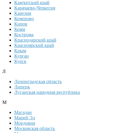
Камчатский край
Карачаево-Черкесия
Карелия
Кемерово
Киров
Коми
Кострома
Краснодарский край
Красноярский край
Крым
Курган
Курск
Л
Ленинградская область
Липецк
Луганская народная республика
М
Магадан
Марий Эл
Мордовия
Московская область