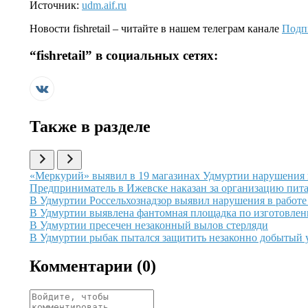
Источник:
udm.aif.ru
Новости
fishretail
– читайте в нашем телеграм канале
Подп
“
fishretail
” в социальных сетях:
Также в разделе
Иллюстрация новости
«Меркурий» выявил в 19 магазинах Удмуртии нарушения
Иллюстрация новости
Предприниматель в Ижевске наказан за организацию пит
Иллюстрация новости
В Удмуртии Россельхознадзор выявил нарушения в работе
Иллюстрация новости
В Удмуртии выявлена фантомная площадка по изготовле
Иллюстрация новости
В Удмуртии пресечен незаконный вылов стерляди
Иллюстрация новости
В Удмуртии рыбак пытался защитить незаконно добытый 
Комментарии (
0
)