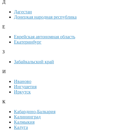
Д
Дагестан
Донецкая народная республика
Е
Еврейская автономная область
Екатеринбург
З
Забайкальский край
И
Иваново
Ингушетия
Иркутск
К
Кабардино-Балкария
Калининград
Калмыкия
Калуга