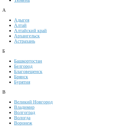
Тюмень
А
Адыгея
Алтай
Алтайский край
Архангельск
Астрахань
Б
Башкортостан
Белгород
Благовещенск
Брянск
Бурятия
В
Великий Новгород
Владимир
Волгоград
Вологда
Воронеж