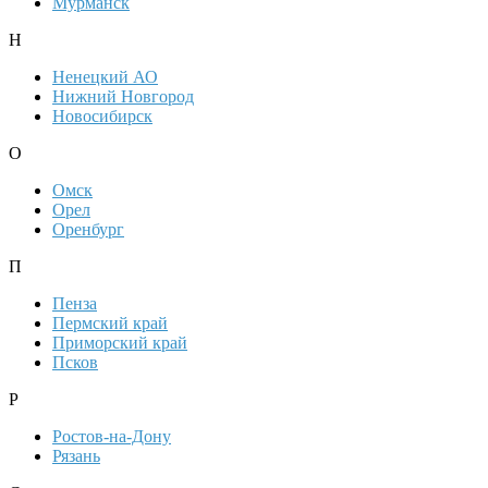
Мурманск
Н
Ненецкий АО
Нижний Новгород
Новосибирск
О
Омск
Орел
Оренбург
П
Пенза
Пермский край
Приморский край
Псков
Р
Ростов-на-Дону
Рязань