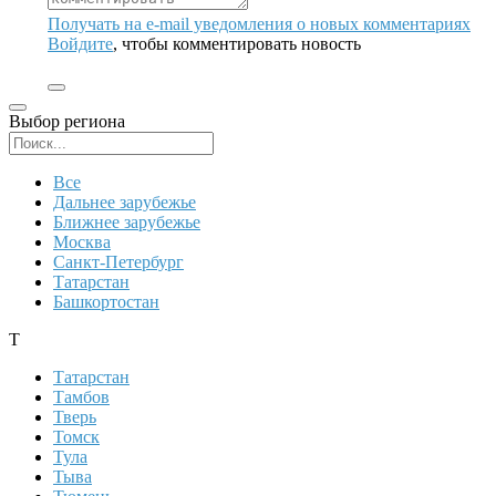
Получать на e‑mail уведомления о новых комментариях
Войдите
, чтобы комментировать новость
Выбор региона
Поиск региона
Все
Дальнее зарубежье
Ближнее зарубежье
Москва
Санкт-Петербург
Татарстан
Башкортостан
Т
Татарстан
Тамбов
Тверь
Томск
Тула
Тыва